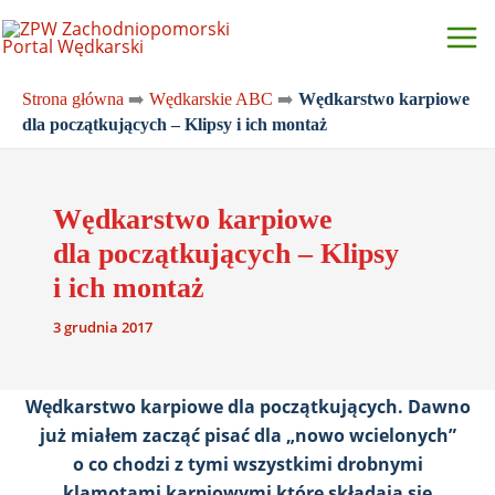
Przejdź
do
treści
Strona główna
➡️
Wędkarskie ABC
➡️
Wędkarstwo karpiowe
dla początkujących – Klipsy i ich montaż
Wędkarstwo karpiowe
dla początkujących – Klipsy
i ich montaż
3 grudnia 2017
Wędkarstwo karpiowe dla początkujących. Dawno
już miałem zacząć pisać dla „nowo wcielonych”
o co chodzi z tymi wszystkimi drobnymi
klamotami karpiowymi które składają się