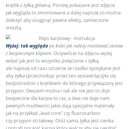
krętlik z żyłką główną. Poniżej pokazane jest zdjęcie
jak wygląda to zmontowane a dalej napiszę co można
dołożyć aby osiągnąć pewne efekty, zamierzone
zresztą.
Wyżej: tak wygląda
po kolei jak należy montować zestaw
z bezpiecznym klipsem.
Oczywiście na zdjęciu wyżej
widać jak jest to wszystko połączone z żyłką,
ale napiszę od razu szczerze że rzadko spotykane jest
aby żyłka (przechodząc przez ten zestaw) łączyła się
bezpośrednio z krętlikiem do którego przywiązany jest
przypon. Owszem można i tak ale nie jest to zbyt
bezpieczne dla karpia to raz, a dwa nie daje nam
pewnych możliwości jakie dają specjalne materiały
jak na przykład „lead core” czy fluorocarbon
czy przypon strzałowy. Otóż sama żyłka jest cienka
i potrafi poranić karpia który walczy aby się uwolnić