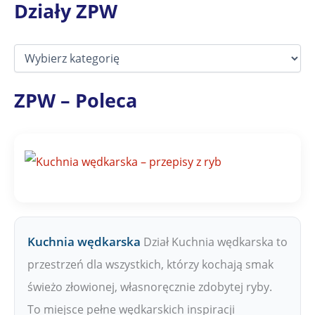
Działy ZPW
D
z
i
a
ZPW – Poleca
ł
y
Z
P
W
Kuchnia wędkarska
Dział Kuchnia wędkarska to
przestrzeń dla wszystkich, którzy kochają smak
świeżo złowionej, własnoręcznie zdobytej ryby.
To miejsce pełne wędkarskich inspiracji