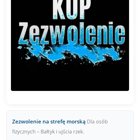
Zezwolenie na strefę morską
Dla osób
fizycznych – Bałtyk i ujścia rzek.