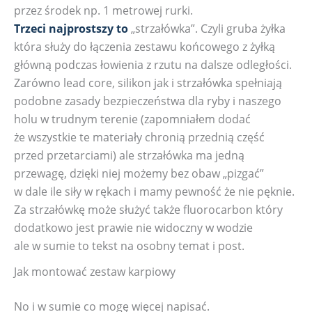
przez środek np. 1 metrowej rurki.
Trzeci najprostszy to
„strzałówka”. Czyli gruba żyłka
która służy do łączenia zestawu końcowego z żyłką
główną podczas łowienia z rzutu na dalsze odległości.
Zarówno lead core, silikon jak i strzałówka spełniają
podobne zasady bezpieczeństwa dla ryby i naszego
holu w trudnym terenie (zapomniałem dodać
że wszystkie te materiały chronią przednią część
przed przetarciami) ale strzałówka ma jedną
przewagę, dzięki niej możemy bez obaw „pizgać”
w dale ile siły w rękach i mamy pewność że nie pęknie.
Za strzałówkę może służyć także fluorocarbon który
dodatkowo jest prawie nie widoczny w wodzie
ale w sumie to tekst na osobny temat i post.
Jak montować zestaw karpiowy
No i w sumie co mogę więcej napisać.