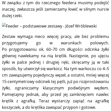
W związku z tym do rzecznego feedera musimy podejść
inaczej, zwłaszcza jeśli zamierzamy łowić w silnym nurcie
dużej rzeki.
Zestaw wymaga nieco więcej pracy, ale bez problemu
przygotujemy go w warunkach polowych.
Po przygotowaniu ok. 60–70 cm długości odcinka żyłki
głównej nawlekamy na nią krętlik. Następnie, po ujęciu
żyłki w palce jednej i drugiej ręki, skręcamy ją w taki
sposób, by utworzył się warkocz. Na tym warkoczu co 4–5
cm zawiązujemy pojedynczy węzeł, a ostatni, mniej więcej
15-centymetrowy odcinek tej pętli, już po rozprostowaniu
żyłki, ograniczamy klasycznym podwójnym węzłem.
Pamiętajmy jednak, aby przed jej zamknięciem nawlec
krętlik z agrafką. Teraz wystarczy zapiąć na agrafkę
koszyczek, a do krętlika zawiązać przypon i gotowe.