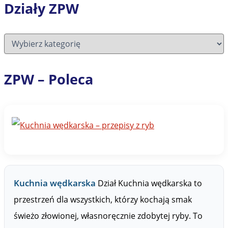
Działy ZPW
D
z
i
a
ZPW – Poleca
ł
y
Z
P
W
Kuchnia wędkarska
Dział Kuchnia wędkarska to
przestrzeń dla wszystkich, którzy kochają smak
świeżo złowionej, własnoręcznie zdobytej ryby. To