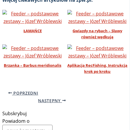
ŁAMAŃCE
Gwiazdy na rybach – Sławy
również wędkują
Brzanka – Barbus meridionalis
Aplikacja RecFishing. Instrukcja
krok po kroku
POPRZEDNI
NASTĘPNY
Subskrybuj
Powiadom o