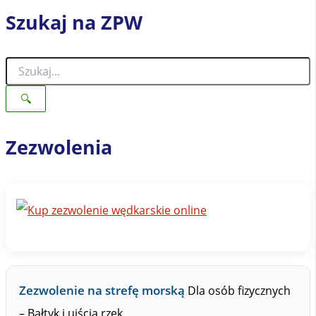
Szukaj na ZPW
S
z
u
🔍
k
a
j
Zezwolenia
n
a
Z
P
W
Zezwolenie na strefę morską
Dla osób fizycznych
– Bałtyk i ujścia rzek.