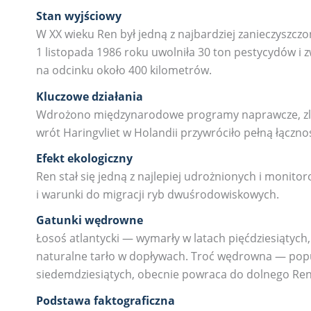
Stan wyjściowy
W XX wieku Ren był jedną z najbardziej zanieczyszcz
1 listopada 1986 roku uwolniła 30 ton pestycydów i zw
na odcinku około 400 kilometrów.
Kluczowe działania
Wdrożono międzynarodowe programy naprawcze, zli
wrót Haringvliet w Holandii przywróciło pełną łącz
Efekt ekologiczny
Ren stał się jedną z najlepiej udrożnionych i mon
i warunki do migracji ryb dwuśrodowiskowych.
Gatunki wędrowne
Łosoś atlantycki — wymarły w latach pięćdziesiątych
naturalne tarło w dopływach. Troć wędrowna — popul
siedemdziesiątych, obecnie powraca do dolnego Ren
Podstawa faktograficzna