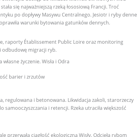
a stała się najważniejszą rzeką łososiową Francji. Troć
antyku po dopływy Masywu Centralnego. Jesiotr i ryby denne
oprawiła warunki bytowania gatunków dennych.
 raporty Établissement Public Loire oraz monitoring
 odbudowę migracji ryb.
na własne życzenie. Wisła i Odra
tość barier i zrzutów
, regulowana i betonowana. Likwidacja zakoli, starorzeczy
o samooczyszczania i retencji. Rzeka utraciła większość
e przerwała ciągłość ekologiczną Wisły. Odcięła rybom