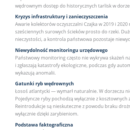
wędrownym dostęp do historycznych tarlisk w dorzecz
Kryzys infrastruktury i zanieczyszczenia
Awarie kolektorów oczyszczalni Czajka w 2019 i 202
sześciennych surowych ścieków prosto do rzeki. Duż
nieczystości, a kontrola państwowa pozostaje niewy
Niewydolność monitoringu urzędowego
Państwowy monitoring często nie wykrywa skażeń na 
i zgłaszają katastrofy ekologiczne, podczas gdy aut
wykazują anomalii.
Gatunki ryb wędrownych
Łosoś atlantycki — wymarł naturalnie. W dorzeczu ni
Pojedyncze ryby pochodzą wyłącznie z kosztownych zar
Reintrodukcje są nieskuteczne z powodu braku drożn
wyłącznie dzięki zarybieniom.
Podstawa faktograficzna