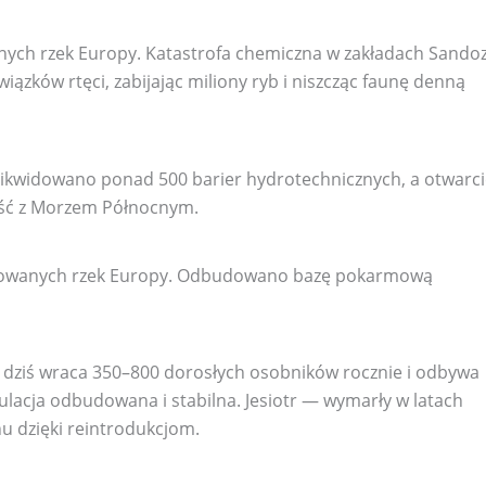
onych rzek Europy. Katastrofa chemiczna w zakładach Sando
iązków rtęci, zabijając miliony ryb i niszcząc faunę denną
kwidowano ponad 500 barier hydrotechnicznych, a otwarci
ność z Morzem Północnym.
itorowanych rzek Europy. Odbudowano bazę pokarmową
, dziś wraca 350–800 dorosłych osobników rocznie i odbywa
acja odbudowana i stabilna. Jesiotr — wymarły w latach
u dzięki reintrodukcjom.