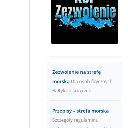
Zezwolenie na strefę
morską
Dla osób fizycznych –
Bałtyk i ujścia rzek.
Przepisy – strefa morska
Szczegóły regulaminu