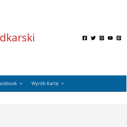
dkarski
acebook
Wyrób Kartę