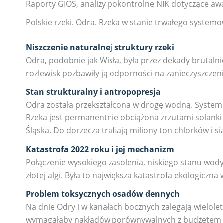
Raporty GIOŚ, analizy pokontrolne NIK dotyczące awa
Polskie rzeki. Odra. Rzeka w stanie trwałego system
Niszczenie naturalnej struktury rzeki
Odra, podobnie jak Wisła, była przez dekady brutaln
rozlewisk pozbawiły ją odporności na zanieczyszczeni
Stan strukturalny i antropopresja
Odra została przekształcona w drogę wodną. System s
Rzeka jest permanentnie obciążona zrzutami solank
Śląska. Do dorzecza trafiają miliony ton chlorków i s
Katastrofa 2022 roku i jej mechanizm
Połączenie wysokiego zasolenia, niskiego stanu wo
złotej algi. Była to największa katastrofa ekologiczna 
Problem toksycznych osadów dennych
Na dnie Odry i w kanałach bocznych zalegają wielolet
wymagałaby nakładów porównywalnych z budżetem p