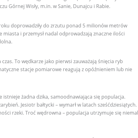
u Górnej Wisły, m.in. w Sanie, Dunajcu i Rabie.
0 roku doprowadziły do zrzutu ponad 5 milionów metrów
e miasta i przemysł nadal odprowadzają znaczne ilości
dolna.
czas. To wędkarze jako pierwsi zauważają śnięcia ryb
omatyczne stacje pomiarowe reagują z opóźnieniem lub nie
e istnieje żadna dzika, samoodnawiająca się populacja.
ybień. Jesiotr bałtycki – wymarł w latach sześćdziesiątych.
ości rzeki. Troć wędrowna – populacja utrzymuje się niema