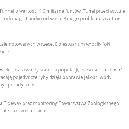
nel o wartości 4,6 miliarda funtów. Tunel przechwytuje
h, odcinając Londyn od wieloletniego problemu zrzutów
ale notowanych w rzece. Do estuarium wróciły foki
acje.
eku, dziś tworzy stabilną populację w estuarium. Łosoś
acają pojedyncze ryby dzięki poprawie jakości wody
any sporadycznie.
cja Tideway oraz monitoring Towarzystwa Zoologicznego
rót ssaków morskich.