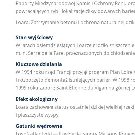
Raporty Międzynarodowej Komisji Ochrony Renu ora
powracających ryb i lokalizacje zlikwidowanych barier
Loara. Zatrzymanie betonu i ochrona naturalnej dzik
Stan wyjściowy
W latach osiemdziesiątych Loarze groziło zniszczen
m.in. Serre de la Fare, przeznaczonych do chłodzeni
Kluczowe działania
W 1994 roku rząd Francji przyjął program Plan Loi
i rozpoczęto demontaż istniejących barier. W 1998 
1999 roku zaporę Saint Étienne du Vigan na górnej L
Efekt ekologiczny
Loara zachowała status ostatniej dzikiej wielkiej rz
i piaszczyste wyspy.
Gatunki wędrowne
Łosoś atlantycki — likwidacja zapory Maisons Rouge