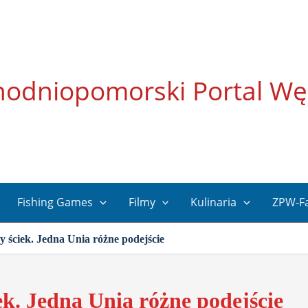
hodniopomorski Portal Wę
Fishing Games
Filmy
Kulinaria
ZPW-F
zy ściek. Jedna Unia różne podejście
iek. Jedna Unia różne podejście