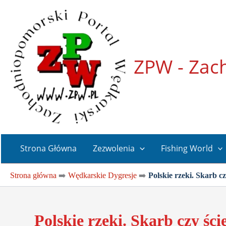
Przejdź
do
treści
ZPW - Zac
Strona Główna
Zezwolenia
Fishing World
Strona główna
➡️
Wędkarskie Dygresje
➡️
Polskie rzeki. Skarb c
Polskie rzeki. Skarb czy śc