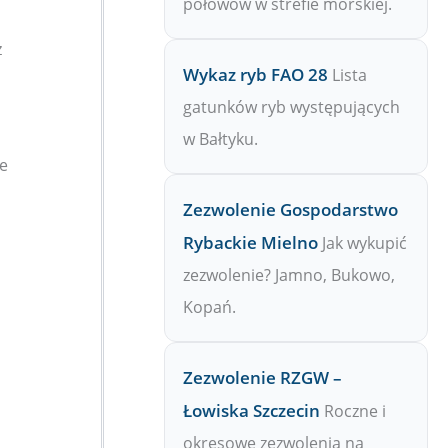
połowów w strefie morskiej.
z
Wykaz ryb FAO 28
Lista
gatunków ryb występujących
w Bałtyku.
e
Zezwolenie Gospodarstwo
Rybackie Mielno
Jak wykupić
zezwolenie? Jamno, Bukowo,
Kopań.
Zezwolenie RZGW –
Łowiska Szczecin
Roczne i
okresowe zezwolenia na