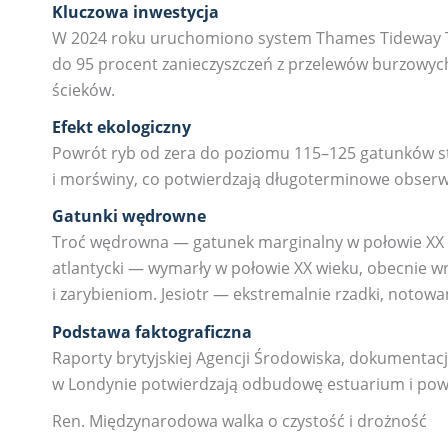
Kluczowa inwestycja
W 2024 roku uruchomiono system Thames Tideway Tun
do 95 procent zanieczyszczeń z przelewów burzowyc
ścieków.
Efekt ekologiczny
Powrót ryb od zera do poziomu 115–125 gatunków st
i morświny, co potwierdzają długoterminowe obserw
Gatunki wędrowne
Troć wędrowna — gatunek marginalny w połowie XX wi
atlantycki — wymarły w połowie XX wieku, obecnie wr
i zarybieniom. Jesiotr — ekstremalnie rzadki, notow
Podstawa faktograficzna
Raporty brytyjskiej Agencji Środowiska, dokumenta
w Londynie potwierdzają odbudowę estuarium i pow
Ren. Międzynarodowa walka o czystość i drożność