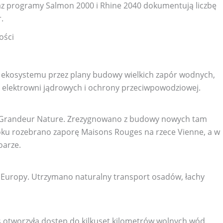
z programy Salmon 2000 i Rhine 2040 dokumentują liczbę
.
ości
ie ekosystemu przez plany budowy wielkich zapór wodnych,
a elektrowni jądrowych i ochrony przeciwpowodziowej.
re Grandeur Nature. Zrezygnowano z budowy nowych tam
roku rozebrano zaporę Maisons Rouges na rzece Vienne, a w
oarze.
eki Europy. Utrzymano naturalny transport osadów, łachy
s otworzyła dostęp do kilkuset kilometrów wolnych wód