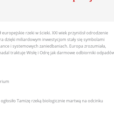
europejskie rzeki w ścieki. XXI wiek przyniósł odrodzenie
oara dzięki miliardowym inwestycjom stały się symbolami
olance i systemowych zaniedbaniach. Europa zrozumiała,
nadal traktuje Wisłę i Odrę jak darmowe odbiorniki odpadó
arium
ogłosiło Tamizę rzeką biologicznie martwą na odcinku