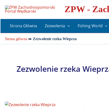
Przejdź
ZPW - Zach
do
treści
Strona Główna
Zezwolenia
Fishing World
Strona główna
➡️
Zezwolenie rzeka Wieprza
Zezwolenie rzeka Wieprz