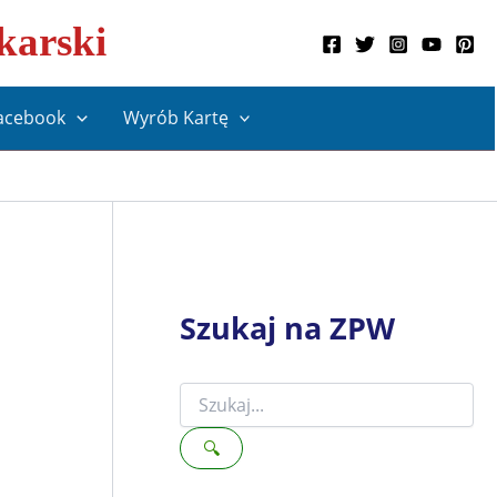
karski
acebook
Wyrób Kartę
Szukaj na ZPW
S
z
u
🔍
k
a