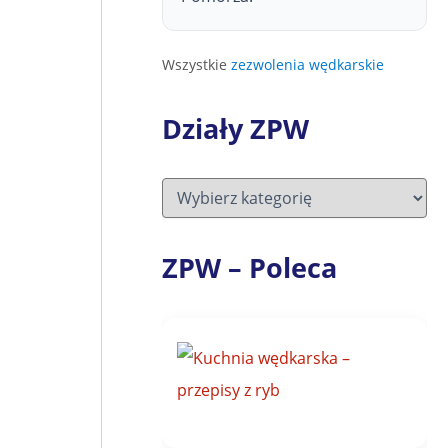
Wszystkie
zezwolenia wędkarskie
Działy ZPW
D
z
i
a
ZPW – Poleca
ł
y
Z
P
W