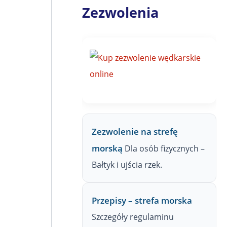
j
Zezwolenia
n
a
Z
P
W
Zezwolenie na strefę
morską
Dla osób fizycznych –
Bałtyk i ujścia rzek.
Przepisy – strefa morska
Szczegóły regulaminu