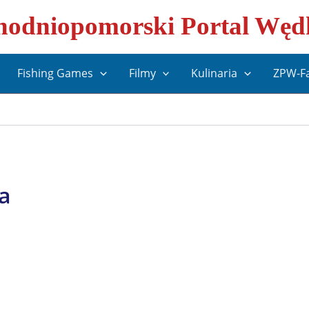
odniopomorski Portal Węd
Fishing Games
Filmy
Kulinaria
ZPW-F
a